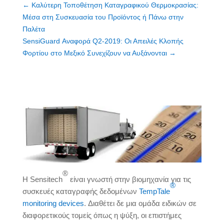
←
Καλύτερη Τοποθέτηση Καταγραφικού Θερμοκρασίας:
Μέσα στη Συσκευασία του Προϊόντος ή Πάνω στην
Παλέτα
SensiGuard Αναφορά Q2-2019: Οι Απειλές Κλοπής
Φορτίου στο Μεξικό Συνεχίζουν να Αυξάνονται
→
Βελτίωση της Κρύας Αλυσίδας και Απαντήσεις σε
Ερωτήσεις
®
Η Sensitech
είναι γνωστή στην βιομηχανία για τις
®
συσκευές καταγραφής δεδομένων
TempTale
monitoring devices
. Διαθέτει δε μια ομάδα ειδικών σε
διαφορετικούς τομείς όπως η ψύξη, οι επιστήμες