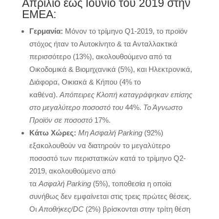
Απρίλιο έως Ιούνιο του 2019 στην
ΕΜΕΑ:
Γερμανία:
Μόνον το τρίμηνο Q1-2019, το προϊόν
στόχος ήταν το Αυτοκίνητο & τα Ανταλλακτικά
περισσότερο (13%), ακολουθούμενο από τα
Οικοδομικά & Βιομηχανικά (5%), και Ηλεκτρονικά,
Διάφορα, Οικιακά & Κήπου (4% το
καθένα).
Απόπειρες Κλοπή καταγράφηκαν επίσης
στο μεγαλύτερο ποσοστό του
44%.
Το Άγνωστο
Προϊόν σε ποσοστό
17%.
Κάτω Χώρες:
Μη Ασφαλή
Parking
(92%)
εξακολουθούν να διατηρούν το μεγαλύτερο
ποσοστό των περιστατικών κατά το τρίμηνο Q2-
2019, ακολουθούμενο από
τα
Ασφαλή
Parking
(5%), τοποθεσία η οποία
συνήθως δεν εμφαίνεται στις τρεις πρώτες θέσεις.
Οι
Αποθήκες
/DC
(2%) βρίσκονται στην τρίτη θέση