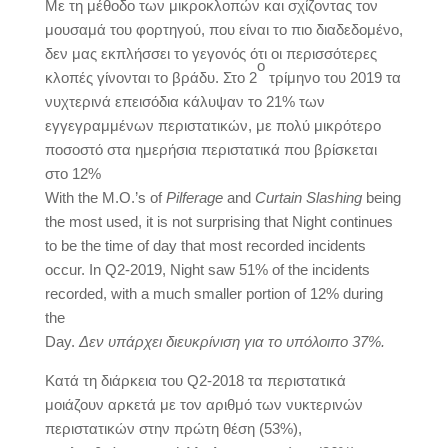
Με τη μέθοδο των μικροκλοπών και σχίζοντας τον
μουσαμά του φορτηγού, που είναι το πιο διαδεδομένο,
δεν μας εκπλήσσει το γεγονός ότι οι περισσότερες
ο
κλοπές γίνονται το βράδυ. Στο 2
τρίμηνο του 2019 τα
νυχτερινά επεισόδια κάλυψαν το 21% των
εγγεγραμμένων περιστατικών, με πολύ μικρότερο
ποσοστό στα ημερήσια περιστατικά που βρίσκεται
στο 12%
With the M.O.’s of
Pilferage
and
Curtain
Slashing
being
the most used, it is not surprising that Night continues
to be the time of day that most recorded incidents
occur. In Q2-2019, Night saw 51% of the incidents
recorded, with a much smaller portion of 12% during
the
Day.
Δεν
υπάρχει
διευκρίνιση
για
το
υπόλοιπο
37%.
Κατά τη διάρκεια του Q2-2018 τα περιστατικά
μοιάζουν αρκετά με τον αριθμό των νυκτερινών
περιστατικών στην πρώτη θέση (53%),