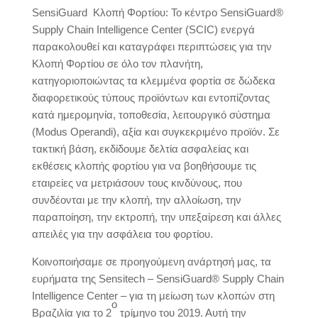
SensiGuard
Κλοπή Φορτίου: Το κέντρο SensiGuard®
Supply Chain Intelligence Center (SCIC) ενεργά
παρακολουθεί και καταγράφει περιπτώσεις για την
Κλοπή Φορτίου σε όλο τον πλανήτη,
κατηγοριοποιώντας τα κλεμμένα φορτία σε δώδεκα
διαφορετικούς τύπους προϊόντων και εντοπίζοντας
κατά ημερομηνία, τοποθεσία, λειτουργικό σύστημα
(Modus Operandi), αξία και συγκεκριμένο προϊόν. Σε
τακτική βάση, εκδίδουμε δελτία ασφαλείας και
εκθέσεις κλοπής φορτίου για να βοηθήσουμε τις
εταιρείες να μετριάσουν τους κινδύνους, που
συνδέονται με την κλοπή, την αλλοίωση, την
παραποίηση, την εκτροπή, την υπεξαίρεση και άλλες
απειλές για την ασφάλεια του φορτίου.
Κοινοποιήσαμε σε προηγούμενη ανάρτησή μας, τα
ευρήματα της Sensitech – SensiGuard® Supply Chain
Intelligence Center – για τη μείωση των κλοπών στη
ο
Βραζιλία για το 2
τρίμηνο του 2019. Αυτή την