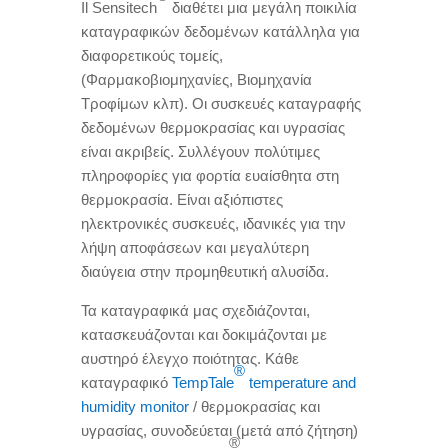
Il Sensitech
διαθέτει μια μεγάλη ποικιλία
καταγραφικών δεδομένων κατάλληλα για
διαφορετικούς τομείς
,
(
Φαρμακοβιομηχανίες
,
Βιομηχανία
Τροφίμων κλπ
).
Οι συσκευές καταγραφής
δεδομένων θερμοκρασίας και υγρασίας
είναι ακριβείς
.
Συλλέγουν πολύτιμες
πληροφορίες για φορτία ευαίσθητα στη
θερμοκρασία
.
Είναι αξιόπιστες
ηλεκτρονικές συσκευές
,
ιδανικές για την
λήψη αποφάσεων και μεγαλύτερη
διαύγεια στην προμηθευτική αλυσίδα
.
Τα καταγραφικά μας σχεδιάζονται
,
κατασκευάζονται και δοκιμάζονται με
αυστηρό έλεγχο ποιότητας
.
Κάθε
®
καταγραφικό
TempTale
temperature and
humidity monitor
/
θερμοκρασίας και
υγρασίας
,
συνοδεύεται
(
μετά από ζήτηση
)
®