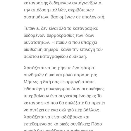
καταγραφής δεδομένων ανταγωνίζονται
την απόδοση πολλών
,
ακριβότερων
συστημάτων
,
βασισμένων σε υπολογιστή
.
Tuttavia,
δεν είναι όλα τα καταγραφικά
δεδομένων θερμοκρασίας των ίδιων
δυνατοτήτων
.
Η ποικιλία που υπάρχει
διαθέσιμη σήμερα
,
κάνει την επιλογή του
σωστού καταγραφικού δύσκολη
.
Χρειάζεται να μετρήσετε ένα φάσμα
συνθηκών ή μια και μόνο παράμετρο
;
Μήπως η δική σας εφαρμογή απαιτεί
ειδοποίηση συναγερμού όταν οι συνθήκες
υπερβαίνουν ένα συγκεκριμένο όριο
;
Το
καταγραφικό που θα επιλέξατε θα πρέπει
να αντέχει σε ένα σκληρό περιβάλλον
;
Χρειάζεται να είναι αδιάβροχο και
εκτεθειμένο σε καιρικές συνθήκες
;
Πόσο
συχνά θα χρειάζεται να παίρνετε τα