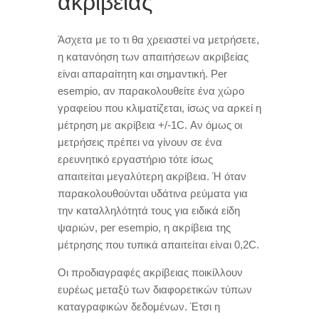
ακριβείας
Άσχετα με το τι θα χρειαστεί να μετρήσετε
,
η κατανόηση των απαιτήσεων ακριβείας
είναι απαραίτητη και σημαντική
. Per
esempio,
αν παρακολουθείτε ένα χώρο
γραφείου που κλιματίζεται
,
ίσως να αρκεί η
μέτρηση με ακρίβεια +/-1C
.
Αν όμως οι
μετρήσεις πρέπει να γίνουν σε ένα
ερευνητικό εργαστήριο τότε ίσως
απαιτείται μεγαλύτερη ακρίβεια
.
Ή όταν
παρακολουθούνται υδάτινα ρεύματα για
την καταλληλότητά τους για ειδικά είδη
ψαριών
, per esempio,
η ακρίβεια της
μέτρησης που τυπικά απαιτείται είναι 0,2C
.
Οι προδιαγραφές ακρίβειας ποικίλλουν
ευρέως μεταξύ των διαφορετικών τύπων
καταγραφικών δεδομένων
.
Έτσι η