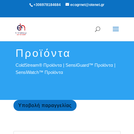
+306978184684
ecogrnet@otenet.gr
Προϊόντα
ColdStream® Προϊόντα
|
SensiGuard™ Προϊόντα
|
SensiWatch™ Προϊόντα
Υποβολή παραγγελίας