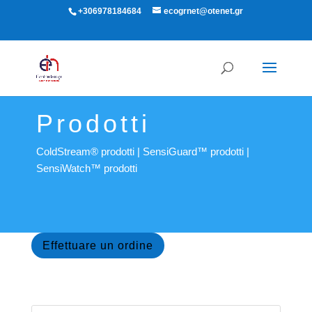
+306978184684
ecogrnet@otenet.gr
Prodotti
ColdStream® prodotti
|
SensiGuard™ prodotti
|
SensiWatch™ prodotti
Effettuare un ordine