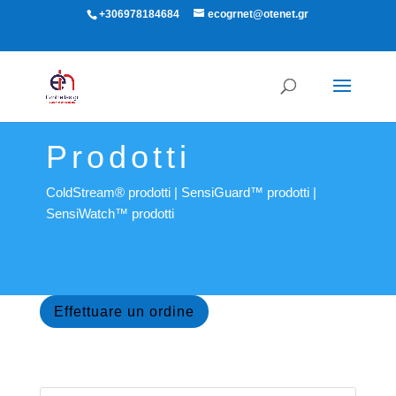
+306978184684
ecogrnet@otenet.gr
Prodotti
ColdStream® prodotti
|
SensiGuard™ prodotti
|
SensiWatch™ prodotti
Effettuare un ordine