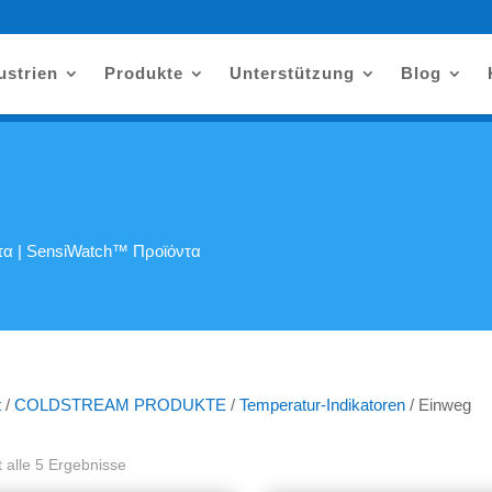
ustrien
Produkte
Unterstützung
Blog
τα
|
SensiWatch™ Προϊόντα
t
/
COLDSTREAM PRODUKTE
/
Temperatur-Indikatoren
/ Einweg
t alle 5 Ergebnisse