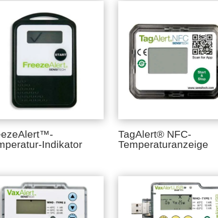
eezeAlert™-
TagAlert® NFC-
peratur-Indikator
Temperaturanzeige