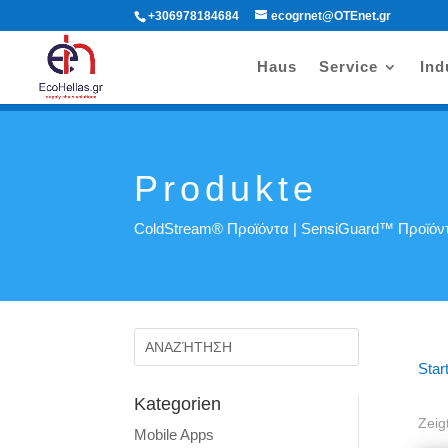
+306978184684
ecogrnet@OTEnet.gr
Haus
Service
Ind
Produkte
ColdStream® Προϊόντα
|
SensiGuard™ Προϊόν
Star
Kategorien
Zeig
Mobile Apps