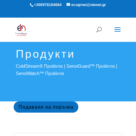
+306978184684
ecogrnet@otenet.gr
Продукти
ColdStream® Προϊόντα
|
SensiGuard™ Προϊόντα
|
SensiWatch™ Προϊόντα
Подаване на поръчка