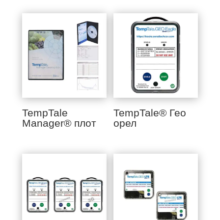
TempTale
TempTale® Гео
Manager® плот
орел