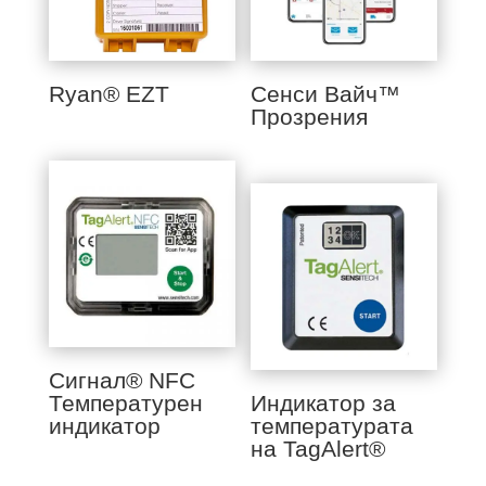
Ryan® EZT
Сенси Вайч™
Прозрения
Сигнал® NFC
Температурен
Индикатор за
индикатор
температурата
на TagAlert®