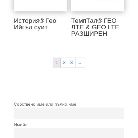
История® Гео
ТемпТал® ГЕО
Ийгъл суит
ЛТЕ & GEO LTE
РАЗШИРЕН
1
2
3
→
Собствено име или пълно име
Имейл